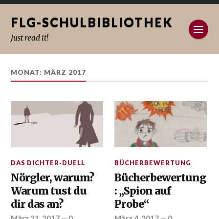
FLG-SCHULBIBLIOTHEK
Just read it!
MONAT: MÄRZ 2017
DAS DICHTER-DUELL
BÜCHERBEWERTUNG
Nörgler, warum?
Bücherbewertung
Warum tust du
: „Spion auf
dir das an?
Probe“
März 21, 2017
—
0
März 4, 2017
—
0