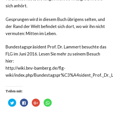
sich anhört.
Gesprungen wird in diesem Buch übrigens selten, und
der Rand der Welt befindet sich dort, wo wir ihn nicht
vermuten: Mitten im Leben.
Bundestagspräsident Prof. Dr. Lammert besuchte das
FLG im Juni 2016. Lesen Sie mehr zu seinem Besuch
hier:
http://wiki.bnv-bamberg.de/flg-
wiki/index.php/Bundestagspr%C3%A4sident_Prof._Dr.
Teilen mit:
Klick,
Klick,
Zum
Klicken,
um
um
Teilen
um
über
auf
auf
auf
Twitter
Facebook
Google+
WhatsApp