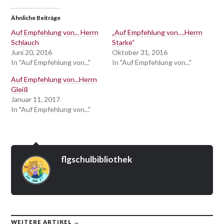
zu
zu
anklicken
zu
teilen
teilen
(Wird
teilen
(Wird
(Wird
in
(Wird
Ähnliche Beiträge
in
in
neuem
in
neuem
neuem
Fenster
neuem
Fenster
Fenster
geöffnet)
Fenster
Auf Empfehlung von... Herrn
„Auf Empfehlung von….Herrn
geöffnet)
geöffnet)
geöffnet)
Schlauch
Starke“
Juni 20, 2016
Oktober 31, 2016
In "Auf Empfehlung von..."
In "Auf Empfehlung von..."
Auf Empfehlung von...Herrn
Gleiß
Januar 11, 2017
In "Auf Empfehlung von..."
flgschulbibliothek
WEITERE ARTIKEL →