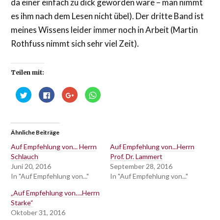
da einer einfach zu dick geworden wäre – man nimmt
es ihm nach dem Lesen nicht übel). Der dritte Band ist
meines Wissens leider immer noch in Arbeit (Martin
Rothfuss nimmt sich sehr viel Zeit).
Teilen mit:
Klick,
Klick,
Zum
Klicken,
um
um
Teilen
um
über
auf
auf
auf
Twitter
Facebook
Google+
WhatsApp
zu
zu
anklicken
zu
teilen
teilen
(Wird
teilen
(Wird
(Wird
in
(Wird
Ähnliche Beiträge
in
in
neuem
in
neuem
neuem
Fenster
neuem
Fenster
Fenster
geöffnet)
Fenster
Auf Empfehlung von... Herrn
Auf Empfehlung von...Herrn
geöffnet)
geöffnet)
geöffnet)
Schlauch
Prof. Dr. Lammert
Juni 20, 2016
September 28, 2016
In "Auf Empfehlung von..."
In "Auf Empfehlung von..."
„Auf Empfehlung von….Herrn
Starke“
Oktober 31, 2016