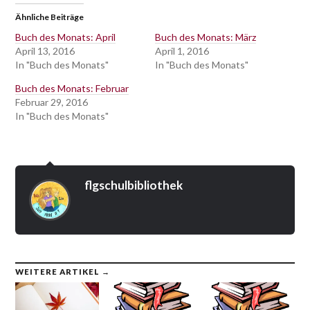
teilen
teilen
(Wird
teilen
(Wird
(Wird
in
(Wird
Ähnliche Beiträge
in
in
neuem
in
neuem
neuem
Fenster
neuem
Fenster
Fenster
geöffnet)
Fenster
Buch des Monats: April
Buch des Monats: März
geöffnet)
geöffnet)
geöffnet)
April 13, 2016
April 1, 2016
In "Buch des Monats"
In "Buch des Monats"
Buch des Monats: Februar
Februar 29, 2016
In "Buch des Monats"
flgschulbibliothek
WEITERE ARTIKEL →