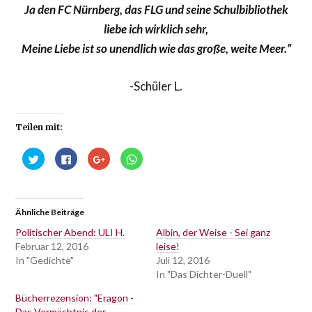
Ja den FC Nürnberg, das FLG und seine Schulbibliothek
liebe ich wirklich sehr,
Meine Liebe ist so unendlich wie das große, weite Meer.”
-Schüler L.
Teilen mit:
Klick,
Klick,
Zum
Klicken,
um
um
Teilen
um
über
auf
auf
auf
Twitter
Facebook
Google+
WhatsApp
zu
zu
anklicken
zu
teilen
teilen
(Wird
teilen
(Wird
(Wird
in
(Wird
Ähnliche Beiträge
in
in
neuem
in
neuem
neuem
Fenster
neuem
Fenster
Fenster
geöffnet)
Fenster
Politischer Abend: ULI H.
Albin, der Weise - Sei ganz
geöffnet)
geöffnet)
geöffnet)
Februar 12, 2016
leise!
In "Gedichte"
Juli 12, 2016
In "Das Dichter-Duell"
Bücherrezension: "Eragon -
Das Vermächtnis der