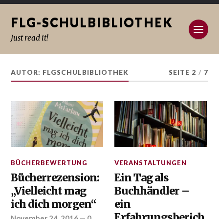
FLG-SCHULBIBLIOTHEK
Just read it!
AUTOR: FLGSCHULBIBLIOTHEK
SEITE 2
/
7
BÜCHERBEWERTUNG
VERANSTALTUNGEN
Bücherrezension:
Ein Tag als
„Vielleicht mag
Buchhändler –
ich dich morgen“
ein
Erfahrungsberich
November 24, 2016
—
0